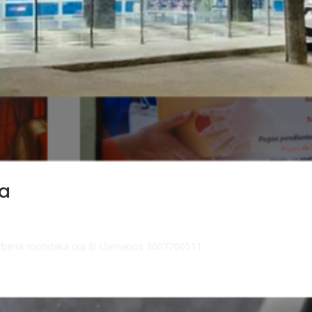
ka
Barberia mondaka cra 8! Llamanos 3007700511