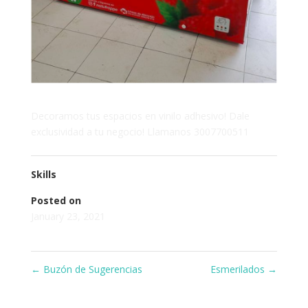
Decoramos tus espacios en vinilo adhesivo! Dale
exclusividad a tu negocio! Llamanos 3007700511
Skills
Posted on
January 23, 2021
←
Buzón de Sugerencias
Esmerilados
→